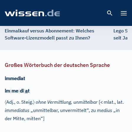
Open 
Einmalkauf versus Abonnement: Welches
Lego St
Software-Lizenzmodell passt zu Ihnen?
seit Jah
Großes Wörterbuch der deutschen Sprache
immediat
im
|
me
|
di
|
a
t
〈
〉
Adj.
, o.
Steig.
ohne Vermittlung, unmittelbar
[
<
mlat.
,
lat.
immediatus
„unmittelbar, unvermittelt“, zu
medius
„in
der Mitte, mitten“]