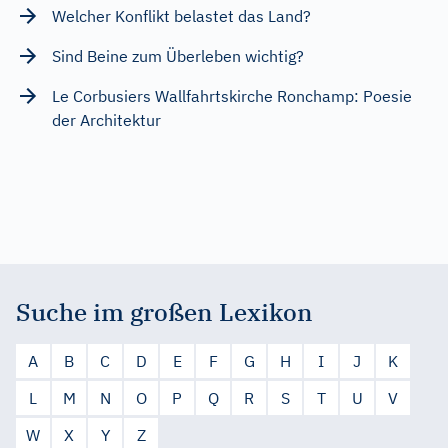
Welcher Konflikt belastet das Land?
Sind Beine zum Überleben wichtig?
Le Corbusiers Wallfahrtskirche Ronchamp: Poesie
der Architektur
Suche im großen Lexikon
A
B
C
D
E
F
G
H
I
J
K
L
M
N
O
P
Q
R
S
T
U
V
W
X
Y
Z