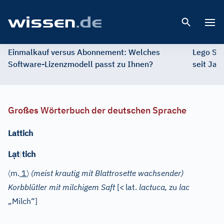
Open 
Einmalkauf versus Abonnement: Welches
Lego St
Software-Lizenzmodell passt zu Ihnen?
seit Jah
Großes Wörterbuch der deutschen Sprache
Lattich
ạ
L
t
|
tich
〈
〉
m.
1
(meist krautig mit Blattrosette wachsender)
Korbblütler mit milchigem Saft
[
<
lat.
lactuca,
zu
lac
„Milch“]