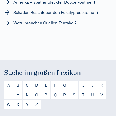
Amerika – spät entdeckter Doppelkontinent
Schaden Buschfeuer den Eukalyptusbäumen?
Wozu brauchen Quallen Tentakel?
Suche im großen Lexikon
A
B
C
D
E
F
G
H
I
J
K
L
M
N
O
P
Q
R
S
T
U
V
W
X
Y
Z