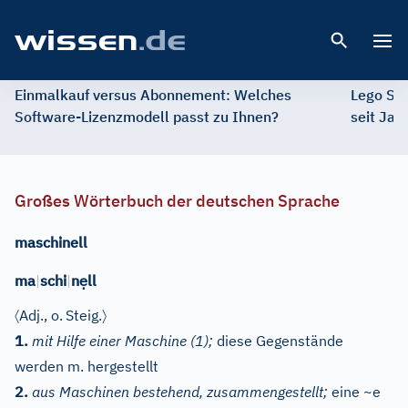
Open 
Einmalkauf versus Abonnement: Welches
Lego St
Software-Lizenzmodell passt zu Ihnen?
seit Jah
Großes Wörterbuch der deutschen Sprache
maschinell
ẹ
ma
|
schi
|
n
ll
〈
〉
Adj.
, o.
Steig.
1.
mit Hilfe einer Maschine
(1)
;
diese Gegenstände
werden m. hergestellt
2.
aus Maschinen bestehend, zusammengestellt;
eine ~e