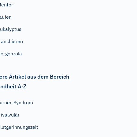
entor
aufen
ukalyptus
ranchieren
orgonzola
ere Artikel aus dem Bereich
ndheit A-Z
urner-Syndrom
rivalvulär
lutgerinnungszeit