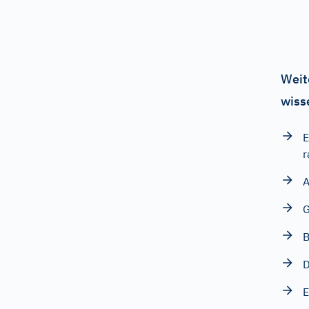
Weit
wiss
E
r
A
G
B
D
E