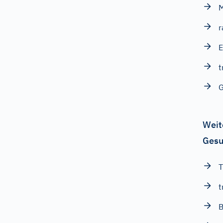
M
r
E
t
G
Weit
Gesu
T
t
B