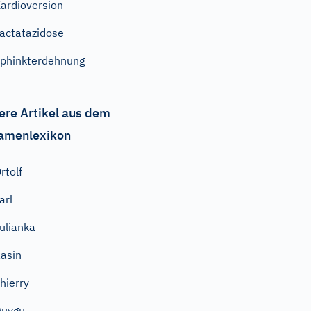
ardioversion
actatazidose
phinkterdehnung
ere Artikel aus dem
amenlexikon
rtolf
arl
ulianka
asin
hierry
Duygu