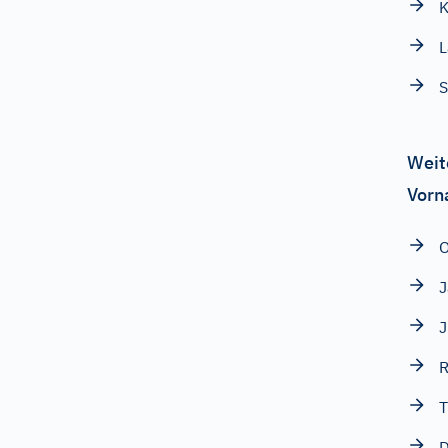
K
L
S
Weit
Vorn
O
J
J
R
T