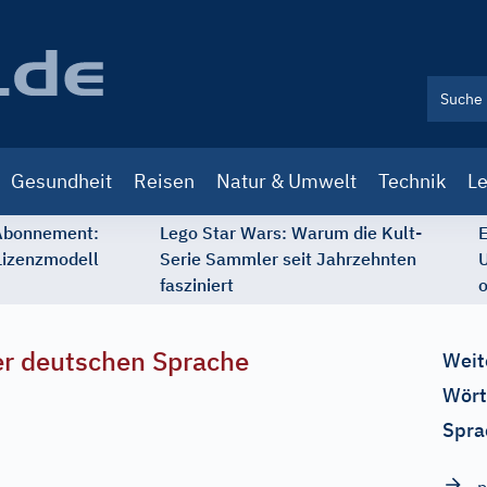
Gesundheit
Reisen
Natur & Umwelt
Technik
Le
 Abonnement:
Lego Star Wars: Warum die Kult-
E
Lizenzmodell
Serie Sammler seit Jahrzehnten
U
fasziniert
o
r deutschen Sprache
Weit
Wört
Spra