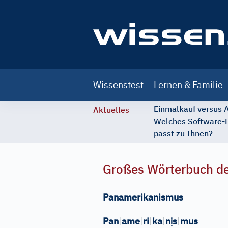
Main
Wissenstest
Lernen & Familie
navigation
Einmalkauf versus
Aktuelles
Welches Software-
passt zu Ihnen?
Großes Wörterbuch de
Panamerikanismus
ị
Pan
|
ame
|
ri
|
ka
|
n
s
|
mus