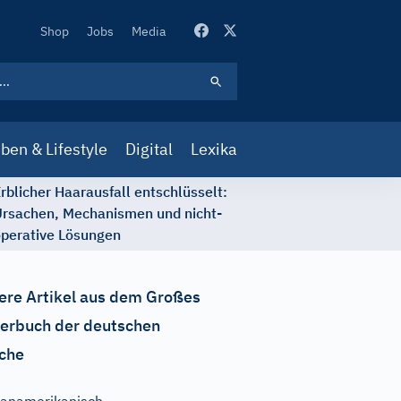
Secondary
Shop
Jobs
Media
Navigation
ben & Lifestyle
Digital
Lexika
rblicher Haarausfall entschlüsselt:
rsachen, Mechanismen und nicht-
perative Lösungen
ere Artikel aus dem Großes
erbuch der deutschen
che