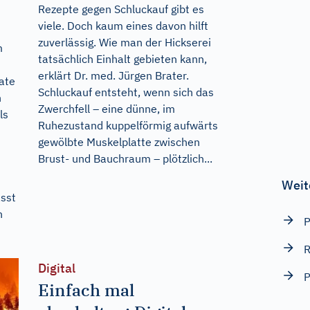
Rezepte gegen Schluckauf gibt es
viele. Doch kaum eines davon hilft
zuverlässig. Wie man der Hickserei
m
tatsächlich Einhalt gebieten kann,
erklärt Dr. med. Jürgen Brater.
ate
Schluckauf entsteht, wenn sich das
n
Zwerchfell – eine dünne, im
ls
Ruhezustand kuppelförmig aufwärts
gewölbte Muskelplatte zwischen
Brust- und Bauchraum – plötzlich...
Weit
sst
h
R
Digital
Einfach mal