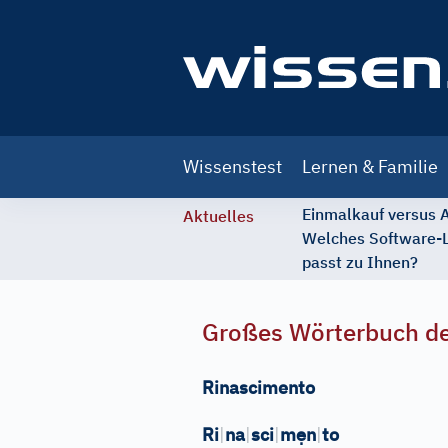
Main
Wissenstest
Lernen & Familie
navigation
Einmalkauf versus
Aktuelles
Welches Software-
passt zu Ihnen?
Großes Wörterbuch de
Rinascimento
ẹ
Ri
|
na
|
sci
|
m
n
|
to