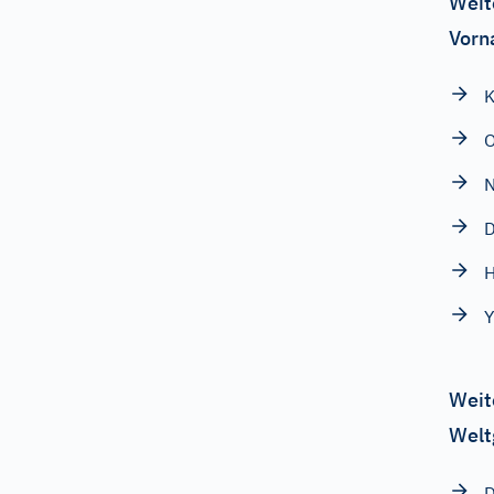
Weit
Vorn
K
O
N
D
H
Y
Weit
Welt
D