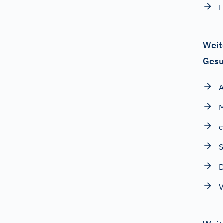
L
Weit
Gesu
A
M
c
S
D