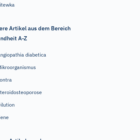
itewka
ere Artikel aus dem Bereich
ndheit A-Z
ngiopathia diabetica
ikroorganismus
ontra
teroidosteoporose
ilution
Vene