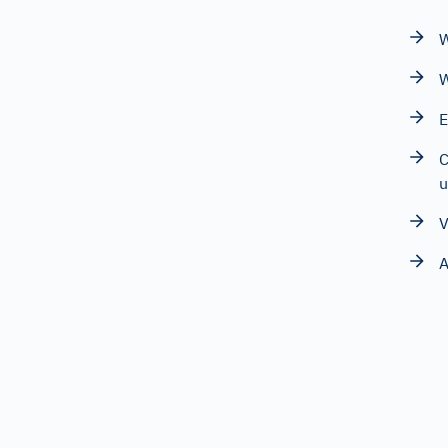
W
W
E
C
u
V
A