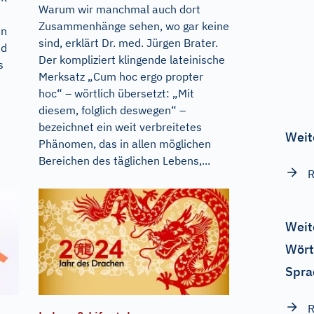
Warum wir manchmal auch dort
Zusammenhänge sehen, wo gar keine
en
sind, erklärt Dr. med. Jürgen Brater.
nd
Der kompliziert klingende lateinische
s
Merksatz „Cum hoc ergo propter
hoc“ – wörtlich übersetzt: „Mit
diesem, folglich deswegen“ –
bezeichnet ein weit verbreitetes
Weit
Phänomen, das in allen möglichen
Bereichen des täglichen Lebens,...
R
Weit
Wört
Spra
R