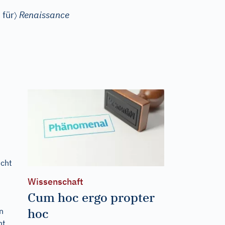
〉
. für
Renaissance
icht
Wissenschaft
Cum hoc ergo propter
hoc
n
ht