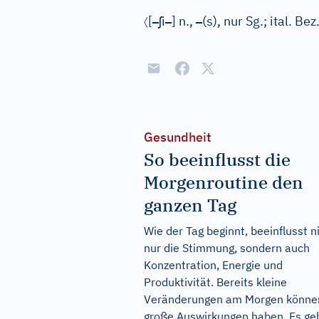
〈
–
ʃ
–
–
[
i
]
n.
,
(s)
, nur Sg.
; ital. Bez
Gesundheit
So beeinflusst die
Morgenroutine den
ganzen Tag
Wie der Tag beginnt, beeinflusst n
nur die Stimmung, sondern auch
Konzentration, Energie und
Produktivität. Bereits kleine
Veränderungen am Morgen könne
große Auswirkungen haben. Es ge