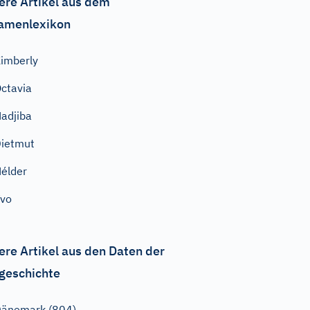
ere Artikel aus dem
amenlexikon
imberly
ctavia
adjiba
ietmut
élder
vo
ere Artikel aus den Daten der
geschichte
änemark (804)