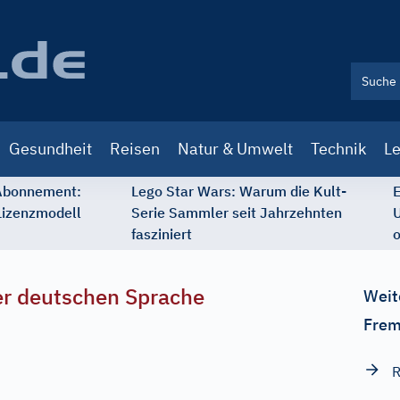
Gesundheit
Reisen
Natur & Umwelt
Technik
Le
 Abonnement:
Lego Star Wars: Warum die Kult-
E
Lizenzmodell
Serie Sammler seit Jahrzehnten
U
fasziniert
o
r deutschen Sprache
Weit
Frem
R