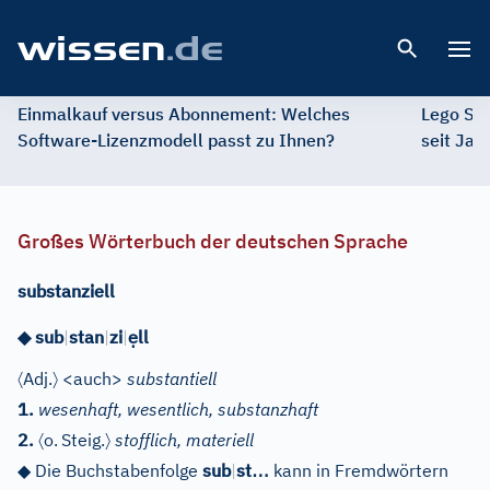
Open 
Einmalkauf versus Abonnement: Welches
Lego St
Software-Lizenzmodell passt zu Ihnen?
seit Jah
Großes Wörterbuch der deutschen Sprache
substanziell
ẹ
◆
sub
|
stan
|
zi
|
ll
〈
〉
Adj.
<auch>
substantiell
1.
wesenhaft, wesentlich, substanzhaft
〈
〉
2.
o.
Steig.
stofflich, materiell
…
◆
Die Buchstabenfolge
sub
|
st
kann in Fremdwörtern