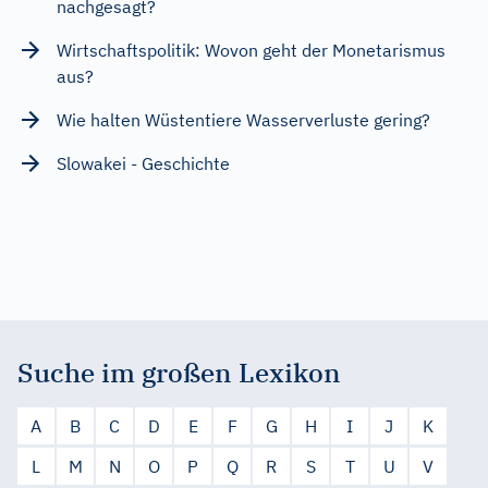
nachgesagt?
Wirtschaftspolitik: Wovon geht der Monetarismus
aus?
Wie halten Wüstentiere Wasserverluste gering?
Slowakei - Geschichte
Suche im großen Lexikon
A
B
C
D
E
F
G
H
I
J
K
L
M
N
O
P
Q
R
S
T
U
V