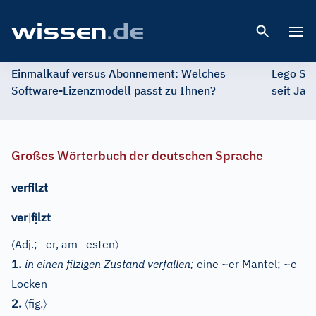
Open 
Einmalkauf versus Abonnement: Welches
Lego St
Software-Lizenzmodell passt zu Ihnen?
seit Jah
Großes Wörterbuch der deutschen Sprache
verfilzt
ị
ver
|
f
lzt
〈
–
–
〉
Adj.
;
er, am
esten
1.
in einen filzigen Zustand verfallen;
eine ~er Mantel; ~e
Locken
〈
〉
2.
fig.