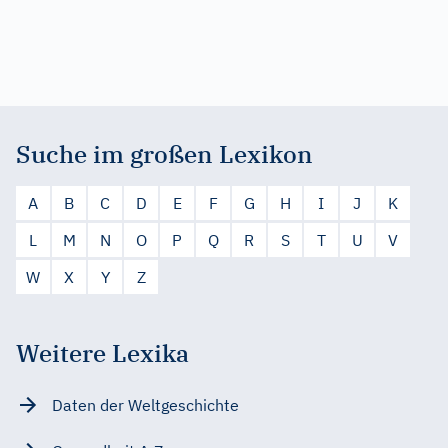
Suche im großen Lexikon
A
B
C
D
E
F
G
H
I
J
K
L
M
N
O
P
Q
R
S
T
U
V
W
X
Y
Z
Weitere Lexika
Daten der Weltgeschichte