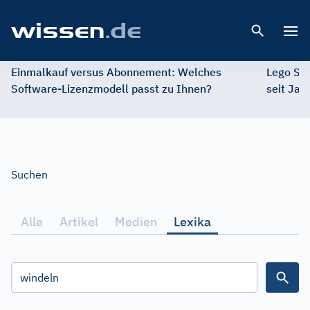
Open 
Einmalkauf versus Abonnement: Welches
Lego St
Software-Lizenzmodell passt zu Ihnen?
seit Jah
Suchen
Search
Alle
Artikel
Medien
Lexika
Tabs