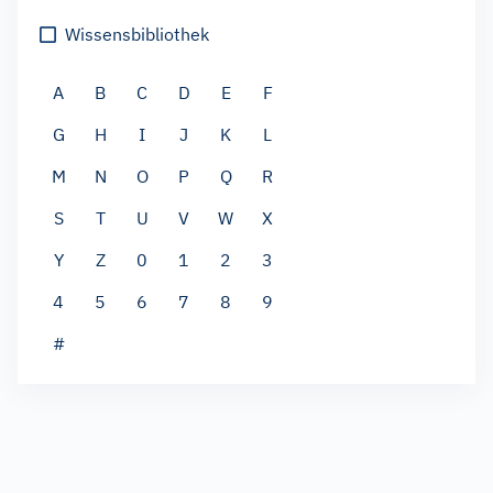
Wissensbibliothek
A
B
C
D
E
F
G
H
I
J
K
L
M
N
O
P
Q
R
S
T
U
V
W
X
Y
Z
0
1
2
3
4
5
6
7
8
9
#