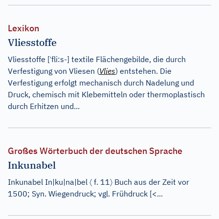
Lexikon
Vliesstoffe
ˈ
Vliesstoffe [
fli:s-
] textile Flächengebilde, die durch
Verfestigung von Vliesen (
Vlies
) entstehen. Die
Verfestigung erfolgt mechanisch durch Nadelung und
Druck, chemisch mit Klebemitteln oder thermoplastisch
durch Erhitzen und...
Großes Wörterbuch der deutschen Sprache
Inkunabel
〈
〉
Inkunabel
In
|
ku
|
na
|
bel
f.
11
Buch aus der Zeit vor
1500; Syn. Wiegendruck; vgl. Frühdruck [
<...