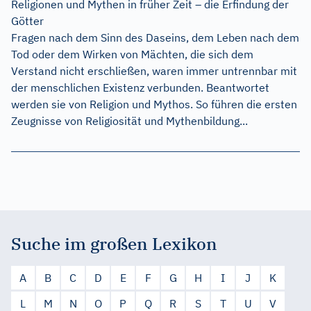
Religionen und Mythen in früher Zeit – die Erfindung der
Götter
Fragen nach dem Sinn des Daseins, dem Leben nach dem
Tod oder dem Wirken von Mächten, die sich dem
Verstand nicht erschließen, waren immer untrennbar mit
der menschlichen Existenz verbunden. Beantwortet
werden sie von Religion und Mythos. So führen die ersten
Zeugnisse von Religiosität und Mythenbildung...
Suche im großen Lexikon
A
B
C
D
E
F
G
H
I
J
K
L
M
N
O
P
Q
R
S
T
U
V