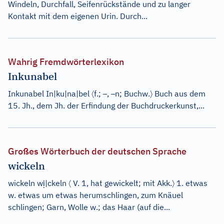
Windeln, Durchfall, Seifenrückstände und zu langer
Kontakt mit dem eigenen Urin. Durch...
Wahrig Fremdwörterlexikon
Inkunabel
〈
–
–
〉
Inkunabel In
|
ku
|
na
|
bel
f.;
,
n;
Buchw.
Buch aus dem
15. Jh., dem Jh. der Erfindung der Buchdruckerkunst,...
Großes Wörterbuch der deutschen Sprache
wickeln
ị
〈
〉
wickeln
w
|
ckeln
V.
1
, hat gewickelt; mit Akk.
1. etwas
w. etwas um etwas herumschlingen, zum Knäuel
schlingen; Garn, Wolle w.; das Haar (auf die...