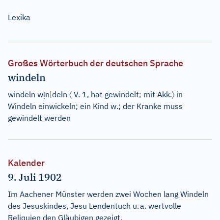
Lexika
Großes Wörterbuch der deutschen Sprache
windeln
ị
〈
〉
windeln
w
n
|
deln
V.
1
, hat gewindelt; mit Akk.
in
Windeln einwickeln; ein Kind w.; der Kranke muss
gewindelt werden
Kalender
9. Juli 1902
Im Aachener Münster werden zwei Wochen lang Windeln
des Jesuskindes, Jesu Lendentuch u. a. wertvolle
Reliquien den Gläubigen gezeigt.