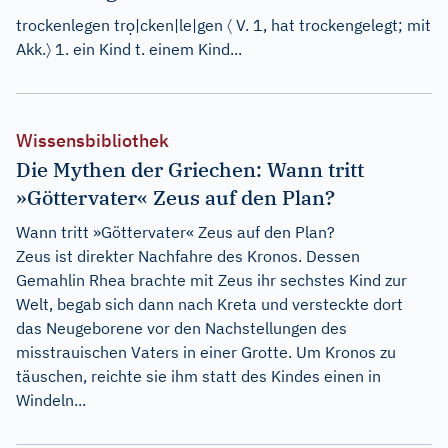
ọ
〈
trockenlegen
tr
|
cken
|
le
|
gen
V.
1
, hat trockengelegt; mit
〉
Akk.
1. ein Kind t. einem Kind...
Wissensbibliothek
Die Mythen der Griechen: Wann tritt
»Göttervater« Zeus auf den Plan?
Wann tritt »Göttervater« Zeus auf den Plan?
Zeus ist direkter Nachfahre des Kronos. Dessen
Gemahlin Rhea brachte mit Zeus ihr sechstes Kind zur
Welt, begab sich dann nach Kreta und versteckte dort
das Neugeborene vor den Nachstellungen des
misstrauischen Vaters in einer Grotte. Um Kronos zu
täuschen, reichte sie ihm statt des Kindes einen in
Windeln...