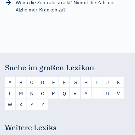
Wenn die Zentrale streikt: Nimmt die Zahl der
Alzheimer-Kranken zu?
Suche im großen Lexikon
A
B
C
D
E
F
G
H
I
J
K
L
M
N
O
P
Q
R
S
T
U
V
W
X
Y
Z
Weitere Lexika