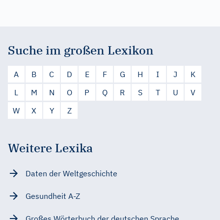
Suche im großen Lexikon
A
B
C
D
E
F
G
H
I
J
K
L
M
N
O
P
Q
R
S
T
U
V
W
X
Y
Z
Weitere Lexika
Daten der Weltgeschichte
Gesundheit A-Z
Großes Wörterbuch der deutschen Sprache