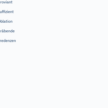
roviant
uffizient
blation
Präbende
redenzen