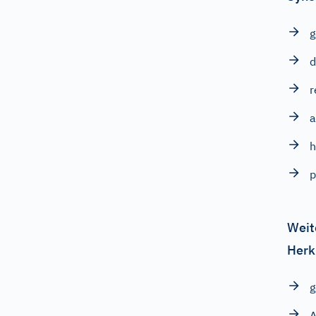
d
r
a
h
p
Weit
Herk
A