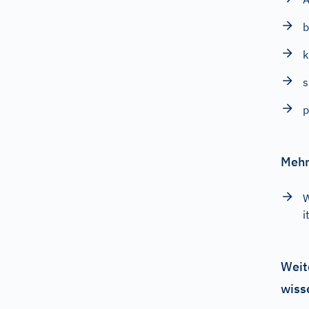
b
k
s
p
Mehr
W
i
Weit
wiss