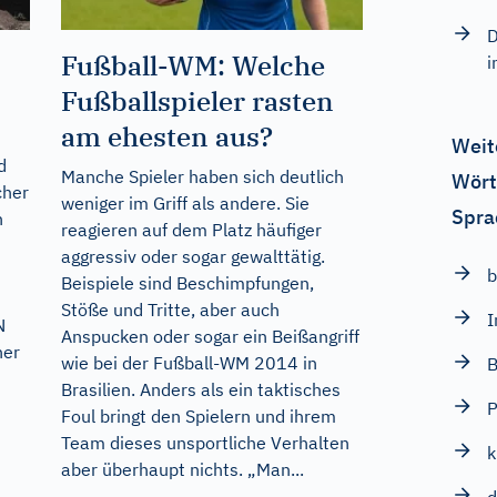
D
Fußball-WM: Welche
i
Fußballspieler rasten
am ehesten aus?
Weit
d
Manche Spieler haben sich deutlich
Wört
cher
weniger im Griff als andere. Sie
Spra
n
reagieren auf dem Platz häufiger
aggressiv oder sogar gewalttätig.
b
Beispiele sind Beschimpfungen,
Stöße und Tritte, aber auch
I
N
Anspucken oder sogar ein Beißangriff
ner
wie bei der Fußball-WM 2014 in
B
Brasilien. Anders als ein taktisches
P
Foul bringt den Spielern und ihrem
Team dieses unsportliche Verhalten
k
aber überhaupt nichts. „Man...