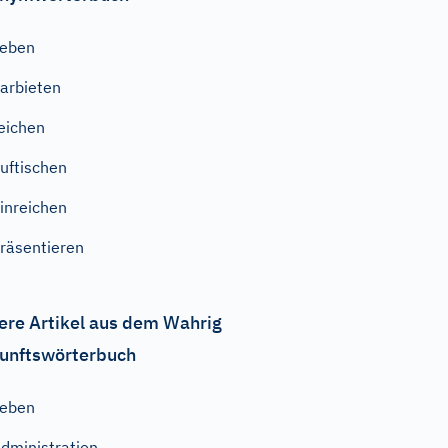
geben
arbieten
eichen
uftischen
inreichen
räsentieren
ere Artikel aus dem Wahrig
unftswörterbuch
geben
dministration