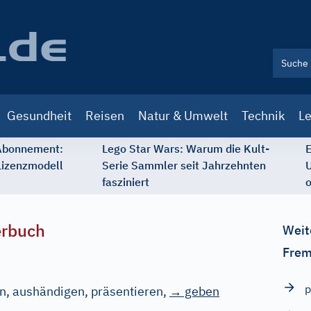
Gesundheit
Reisen
Natur & Umwelt
Technik
Le
 Abonnement:
Lego Star Wars: Warum die Kult-
E
Lizenzmodell
Serie Sammler seit Jahrzehnten
U
fasziniert
o
erbuch
Weit
Frem
p
en, aushändigen, präsentieren
,
→ geben