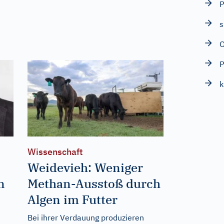
P
s
O
k
Wissenschaft
Weidevieh: Weniger
n
Methan-Ausstoß durch
Algen im Futter
Bei ihrer Verdauung produzieren