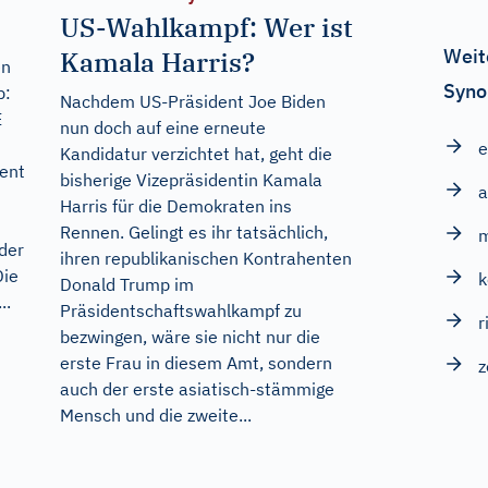
US-Wahlkampf: Wer ist
Weit
Kamala Harris?
en
Syno
b:
Nachdem US-Präsident Joe Biden
E
nun doch auf eine erneute
e
Kandidatur verzichtet hat, geht die
ent
bisherige Vizepräsidentin Kamala
a
Harris für die Demokraten ins
Rennen. Gelingt es ihr tatsächlich,
m
der
ihren republikanischen Kontrahenten
Die
k
Donald Trump im
..
Präsidentschaftswahlkampf zu
r
bezwingen, wäre sie nicht nur die
erste Frau in diesem Amt, sondern
z
auch der erste asiatisch-stämmige
Mensch und die zweite...