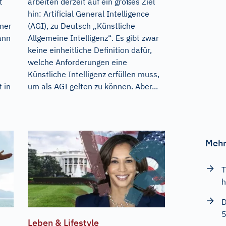
t
arbeiten derzeit auf ein großes Ziel
hin: Artificial General Intelligence
iner
(AGI), zu Deutsch „Künstliche
ann
Allgemeine Intelligenz“. Es gibt zwar
keine einheitliche Definition dafür,
welche Anforderungen eine
Künstliche Intelligenz erfüllen muss,
 in
um als AGI gelten zu können. Aber...
Mehr
T
h
D
5
Leben & Lifestyle