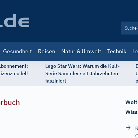
Gesundheit
Reisen
Natur & Umwelt
Technik
Le
 Abonnement:
Lego Star Wars: Warum die Kult-
E
Lizenzmodell
Serie Sammler seit Jahrzehnten
U
fasziniert
o
erbuch
Weit
Wiss
R
O