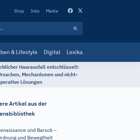
Secondary
Shop
Jobs
Media
Navigation
ben & Lifestyle
Digital
Lexika
rblicher Haarausfall entschlüsselt:
rsachen, Mechanismen und nicht-
perative Lösungen
ere Artikel aus der
ensbibliothek
enaissance und Barock –
rdnung und Bewegtheit