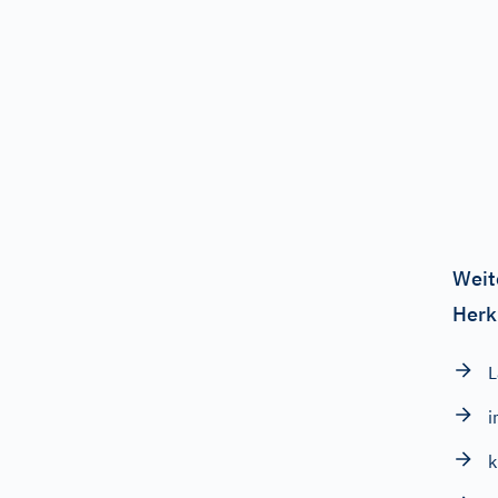
Weit
Herk
L
i
k