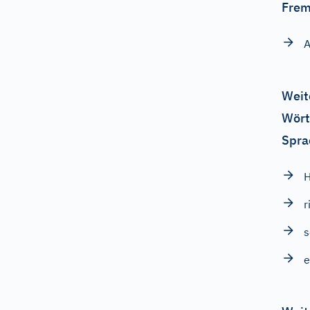
Frem
A
Weit
Wört
Spra
r
s
e