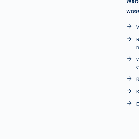
Weit
wiss
V
R
m
W
e
R
K
E