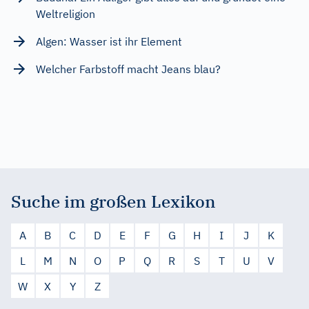
Weltreligion
Algen: Wasser ist ihr Element
Welcher Farbstoff macht Jeans blau?
Suche im großen Lexikon
A
B
C
D
E
F
G
H
I
J
K
L
M
N
O
P
Q
R
S
T
U
V
W
X
Y
Z