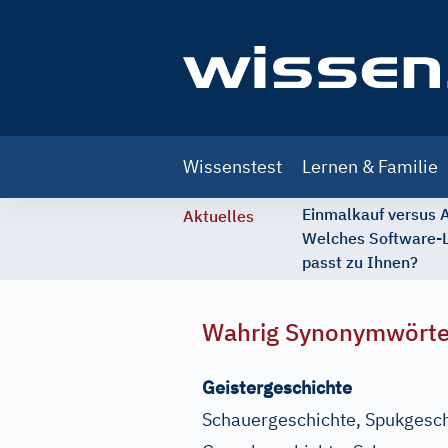
Main
Wissenstest
Lernen & Familie
navigation
Einmalkauf versus
Aktuelles
Welches Software-
passt zu Ihnen?
Wahrig Synonymwört
Geistergeschichte
Schauergeschichte, Spukgesch