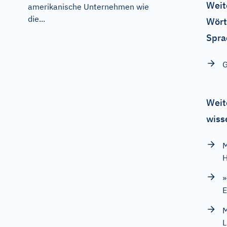
Weit
amerikanische Unternehmen wie
die...
Wört
Spra
G
Weit
wiss
M
H
»
E
M
L