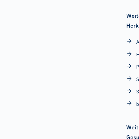
Weit
Herk
A
P
S
b
Weit
Gesu