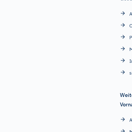
A
O
P
M
I
Weit
Vorn
A