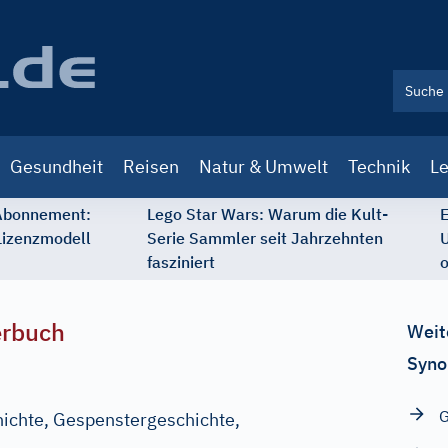
Gesundheit
Reisen
Natur & Umwelt
Technik
Le
 Abonnement:
Lego Star Wars: Warum die Kult-
E
Lizenzmodell
Serie Sammler seit Jahrzehnten
U
fasziniert
o
erbuch
Weit
Syno
G
ichte, Gespenstergeschichte,