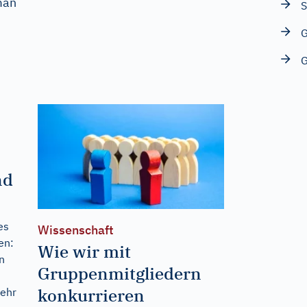
man
S
G
G
nd
es
Wissenschaft
en:
Wie wir mit
n
Gruppenmitgliedern
konkurrieren
mehr