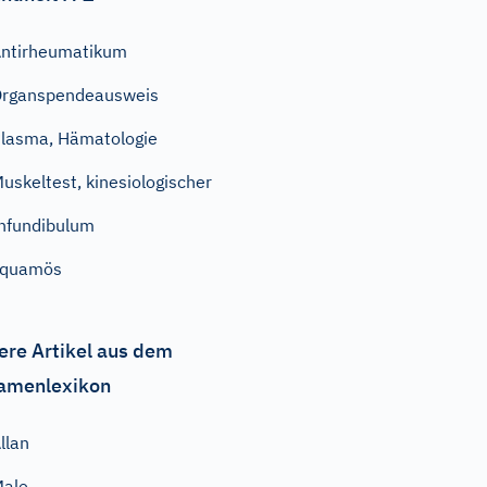
ntirheumatikum
rganspendeausweis
lasma, Hämatologie
uskeltest, kinesiologischer
nfundibulum
squamös
ere Artikel aus dem
amenlexikon
llan
Male