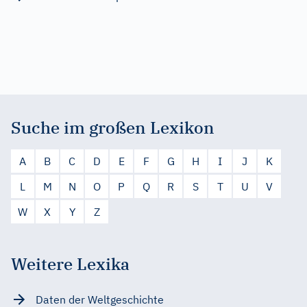
Suche im großen Lexikon
A
B
C
D
E
F
G
H
I
J
K
L
M
N
O
P
Q
R
S
T
U
V
W
X
Y
Z
Weitere Lexika
Daten der Weltgeschichte