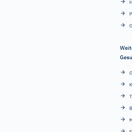
H
P
G
Weit
Gesu
G
K
T
B
F