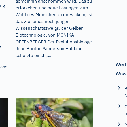
gemeinhin angenommen wird. Das zu
ung
erforschen und neue Lösungen zum
Wohl des Menschen zu entwickeln, ist
n
das Ziel eines noch jungen
Wissenschaftszweigs, der Gelben
Biotechnologie. von MONIKA
e
OFFENBERGER Der Evolutionsbiologe
e
John Burdon Sanderson Haldane
scherzte einst „...
Weit
dass
Wiss
B
G
u
M