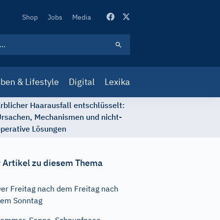
Secondary
Shop
Jobs
Media
Navigation
ben & Lifestyle
Digital
Lexika
rblicher Haarausfall entschlüsselt:
rsachen, Mechanismen und nicht-
perative Lösungen
 Artikel zu diesem Thema
er Freitag nach dem Freitag nach
em Sonntag