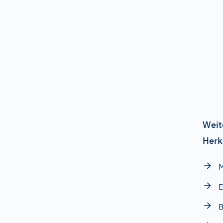
Weit
Herk
E
B