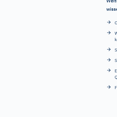
Weit
wiss
O
W
k
S
S
E
Q
F