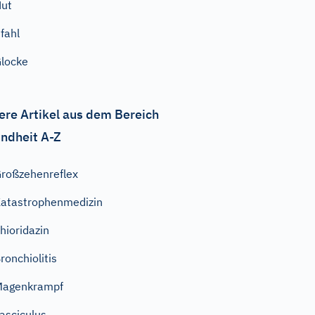
ut
fahl
locke
ere Artikel aus dem Bereich
ndheit A-Z
roßzehenreflex
atastrophenmedizin
hioridazin
ronchiolitis
Magenkrampf
asciculus