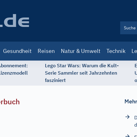
Gesundheit
Reisen
Natur & Umwelt
Technik
Le
 Abonnement:
Lego Star Wars: Warum die Kult-
E
Lizenzmodell
Serie Sammler seit Jahrzehnten
U
fasziniert
o
erbuch
Mehr
D
d