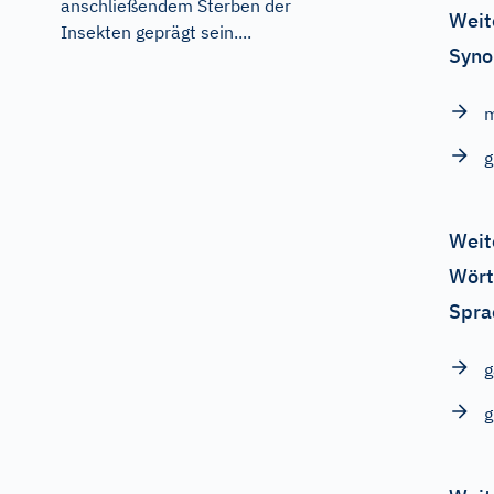
anschließendem Sterben der
Weit
Insekten geprägt sein....
Syno
g
Weit
Wört
Spra
g
g