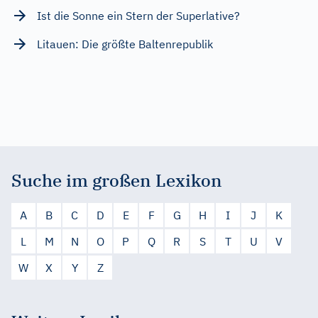
Ist die Sonne ein Stern der Superlative?
Litauen: Die größte Baltenrepublik
Suche im großen Lexikon
A
B
C
D
E
F
G
H
I
J
K
L
M
N
O
P
Q
R
S
T
U
V
W
X
Y
Z