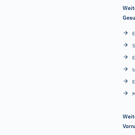
Weit
Gesu
E
E
t
E
Weit
Vorn