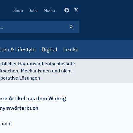
Secondary
Shop
Jobs
Media
Navigation
ben & Lifestyle
Digital
Lexika
rblicher Haarausfall entschlüsselt:
rsachen, Mechanismen und nicht-
perative Lösungen
ere Artikel aus dem Wahrig
nymwörterbuch
Dampf