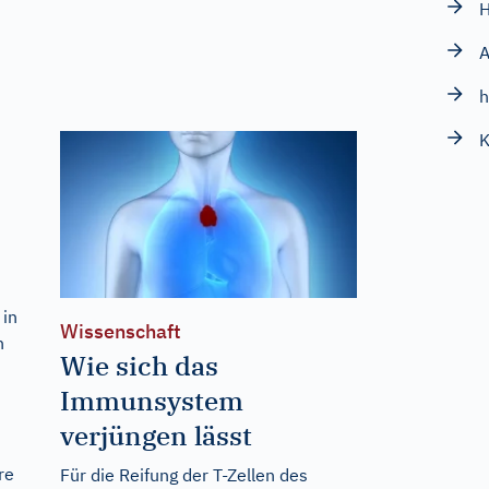
H
A
h
K
 in
Wissenschaft
n
Wie sich das
Immunsystem
verjüngen lässt
re
Für die Reifung der T-Zellen des