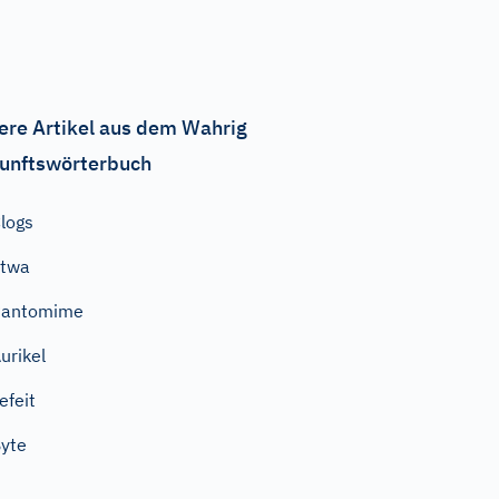
ere Artikel aus dem Wahrig
unftswörterbuch
logs
etwa
Pantomime
urikel
efeit
yte