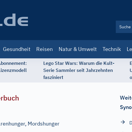
Gesundheit
Reisen
Natur & Umwelt
Technik
Le
 Abonnement:
Lego Star Wars: Warum die Kult-
E
Lizenzmodell
Serie Sammler seit Jahrzehnten
U
fasziniert
o
erbuch
Weit
Syno
ärenhunger, Mordshunger