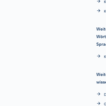
K
K
Weit
Wört
Spra
K
Weit
wiss
D
G