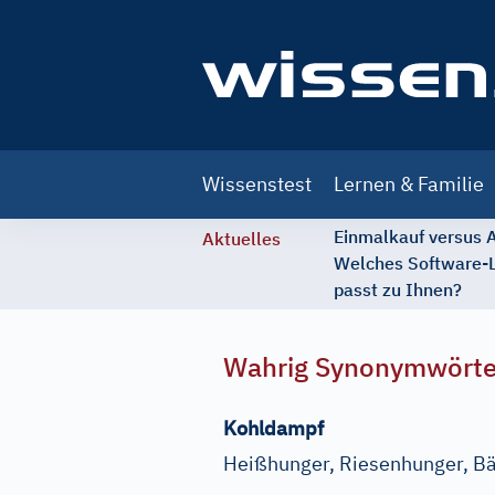
Main
Wissenstest
Lernen & Familie
navigation
Einmalkauf versus
Aktuelles
Welches Software-
passt zu Ihnen?
Wahrig Synonymwört
Kohldampf
Heißhunger, Riesenhunger, B