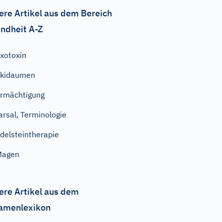
ere Artikel aus dem Bereich
ndheit A-Z
xotoxin
Skidaumen
rmächtigung
arsal, Terminologie
delsteintherapie
Magen
ere Artikel aus dem
amenlexikon