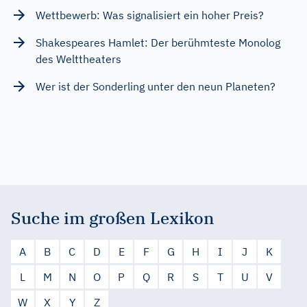
Wettbewerb: Was signalisiert ein hoher Preis?
Shakespeares Hamlet: Der berühmteste Monolog
des Welttheaters
Wer ist der Sonderling unter den neun Planeten?
Suche im großen Lexikon
A
B
C
D
E
F
G
H
I
J
K
L
M
N
O
P
Q
R
S
T
U
V
W
X
Y
Z