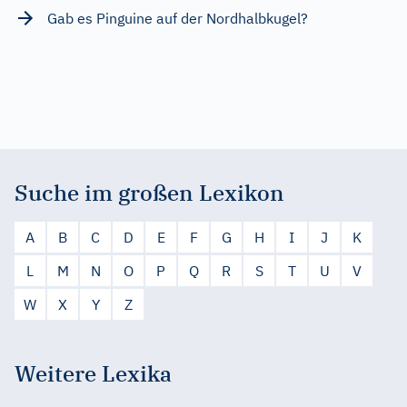
Gab es Pinguine auf der Nordhalbkugel?
Suche im großen Lexikon
A
B
C
D
E
F
G
H
I
J
K
L
M
N
O
P
Q
R
S
T
U
V
W
X
Y
Z
Weitere Lexika