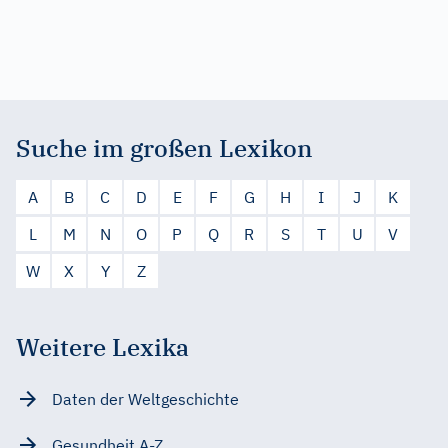
Suche im großen Lexikon
A
B
C
D
E
F
G
H
I
J
K
L
M
N
O
P
Q
R
S
T
U
V
W
X
Y
Z
Weitere Lexika
Daten der Weltgeschichte
Gesundheit A-Z