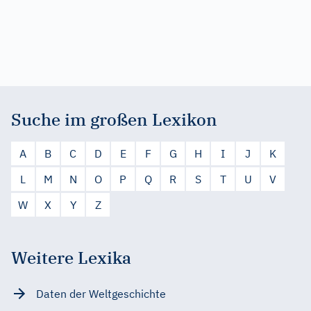
Suche im großen Lexikon
A
B
C
D
E
F
G
H
I
J
K
L
M
N
O
P
Q
R
S
T
U
V
W
X
Y
Z
Weitere Lexika
Daten der Weltgeschichte