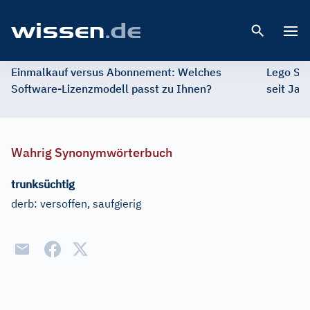
Open 
Einmalkauf versus Abonnement: Welches
Lego St
Software-Lizenzmodell passt zu Ihnen?
seit Jah
Wahrig Synonymwörterbuch
trunksüchtig
derb:
versoffen, saufgierig