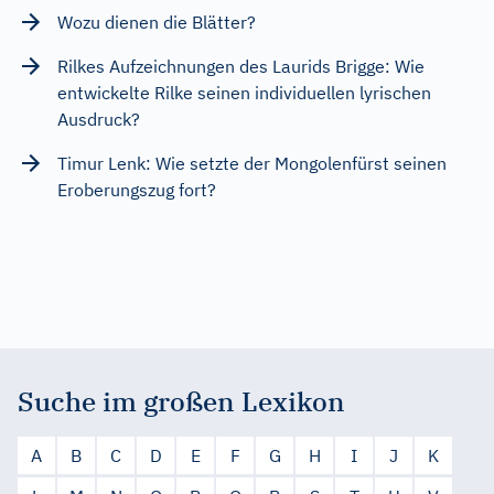
Wozu dienen die Blätter?
Rilkes Aufzeichnungen des Laurids Brigge: Wie
entwickelte Rilke seinen individuellen lyrischen
Ausdruck?
Timur Lenk: Wie setzte der Mongolenfürst seinen
Eroberungszug fort?
Suche im großen Lexikon
A
B
C
D
E
F
G
H
I
J
K