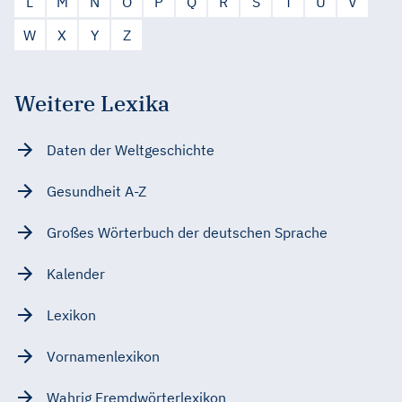
L
M
N
O
P
Q
R
S
T
U
V
W
X
Y
Z
Weitere Lexika
Daten der Weltgeschichte
Gesundheit A-Z
Großes Wörterbuch der deutschen Sprache
Kalender
Lexikon
Vornamenlexikon
Wahrig Fremdwörterlexikon