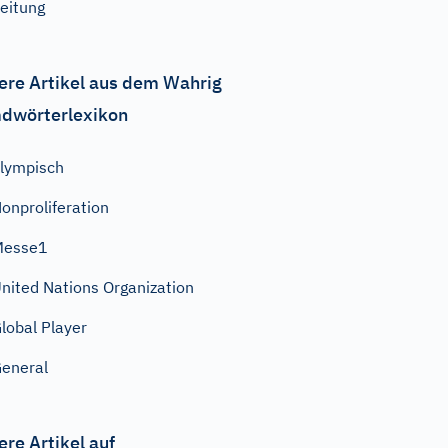
eitung
ere Artikel aus dem Wahrig
dwörterlexikon
lympisch
onproliferation
Messe1
nited Nations Organization
lobal Player
eneral
ere Artikel auf