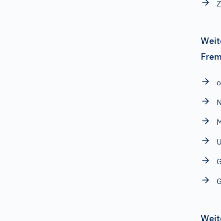
Z
Weit
Frem
o
N
U
G
G
Weit