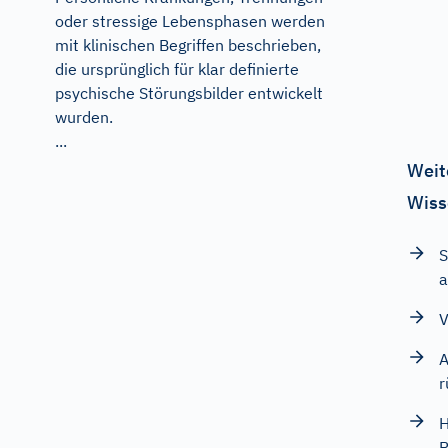
oder stressige Lebensphasen werden
mit klinischen Begriffen beschrieben,
die ursprünglich für klar definierte
psychische Störungsbilder entwickelt
wurden.
...
Weit
Wiss
S
a
V
A
r
H
R