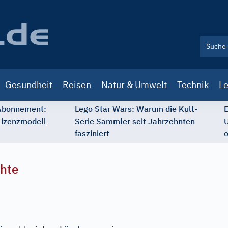
Gesundheit
Reisen
Natur & Umwelt
Technik
Le
 Abonnement:
Lego Star Wars: Warum die Kult-
E
Lizenzmodell
Serie Sammler seit Jahrzehnten
U
fasziniert
o
chte