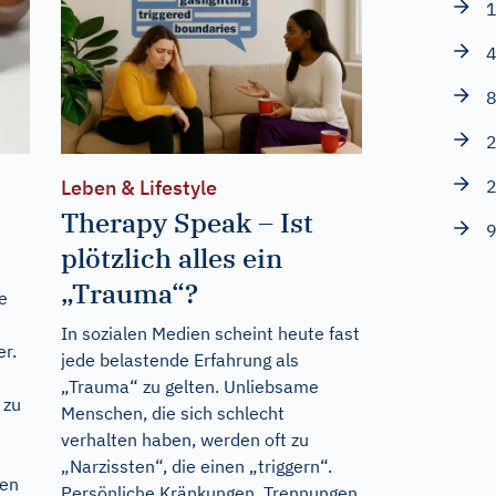
1
4
8
2
2
Leben & Lifestyle
Therapy Speak – Ist
9
plötzlich alles ein
„Trauma“?
e
In sozialen Medien scheint heute fast
er.
jede belastende Erfahrung als
„Trauma“ zu gelten. Unliebsame
 zu
Menschen, die sich schlecht
verhalten haben, werden oft zu
n
„Narzissten“, die einen „triggern“.
gen
Persönliche Kränkungen, Trennungen