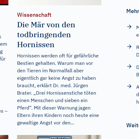
Mehr
Wissenschaft
Die Mär von den
M
todbringenden
e
s
Hornissen
nem
R
eg
D
Hornissen werden oft für gefährliche
für
Bestien gehalten. Warum man vor
D
den Tieren im Normalfall aber
B
eigentlich gar keine Angst zu haben
braucht, erklärt Dr. med. Jürgen
A
Brater. „Drei Hornissenstiche töten
d
einen Menschen und sieben ein
h
Pferd“. Mit dieser Warnung jagen
es –
Eltern ihren Kindern noch heute eine
gewaltige Angst vor den...
Weit