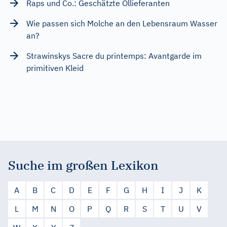
Raps und Co.: Geschätzte Öllieferanten
Wie passen sich Molche an den Lebensraum Wasser
an?
Strawinskys Sacre du printemps: Avantgarde im
primitiven Kleid
Suche im großen Lexikon
A
B
C
D
E
F
G
H
I
J
K
L
M
N
O
P
Q
R
S
T
U
V