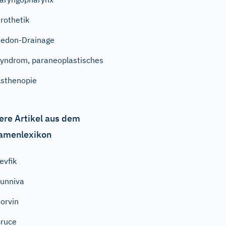
rothetik
edon-Drainage
yndrom, paraneoplastisches
sthenopie
ere Artikel aus dem
amenlexikon
evfik
unniva
orvin
ruce