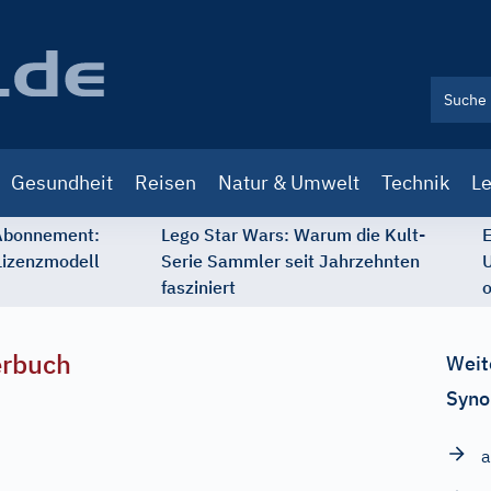
Gesundheit
Reisen
Natur & Umwelt
Technik
Le
 Abonnement:
Lego Star Wars: Warum die Kult-
E
Lizenzmodell
Serie Sammler seit Jahrzehnten
U
fasziniert
o
erbuch
Weit
Syno
a