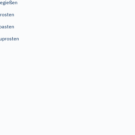
egießen
rosten
oasten
uprosten