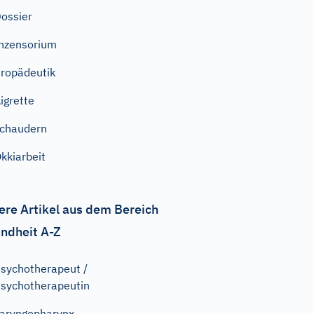
ossier
nzensorium
ropädeutik
igrette
chaudern
kkiarbeit
ere Artikel aus dem Bereich
ndheit A-Z
sychotherapeut /
sychotherapeutin
aryngopharynx