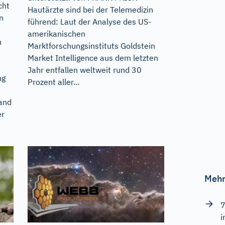
cht
Hautärzte sind bei der Telemedizin
n
führend: Laut der Analyse des US-
amerikanischen
h
Marktforschungsinstituts Goldstein
Market Intelligence aus dem letzten
Jahr entfallen weltweit rund 30
ng
Prozent aller...
and
er
Mehr
7
i