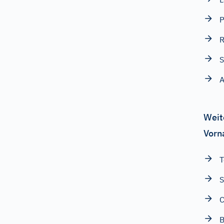
P
R
S
A
Weit
Vorn
T
S
C
B