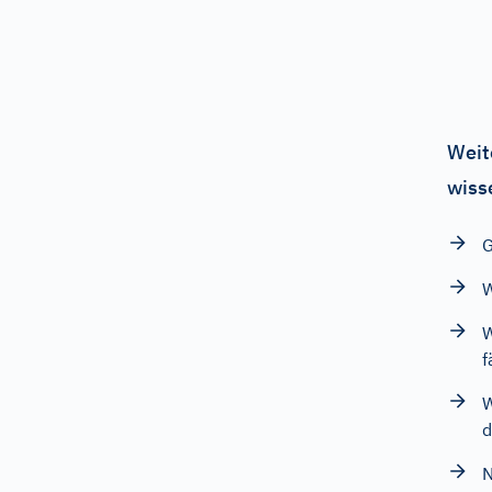
Weit
wiss
G
W
W
f
W
d
N