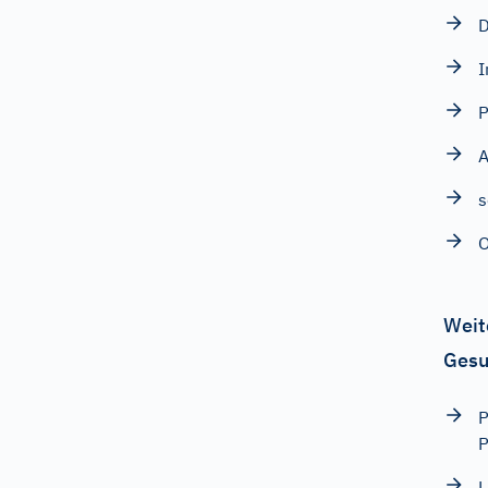
D
I
P
A
s
O
Weit
Gesu
P
P
L