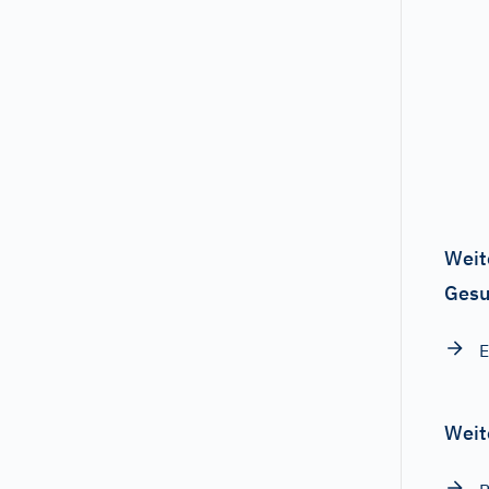
Weit
Gesu
E
Weit