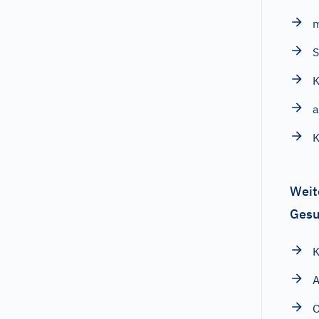
S
K
a
K
Weit
Gesu
K
A
O