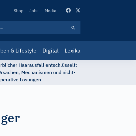
Secondary
Shop
Jobs
Media
Navigation
ben & Lifestyle
Digital
Lexika
rblicher Haarausfall entschlüsselt:
rsachen, Mechanismen und nicht-
perative Lösungen
iger