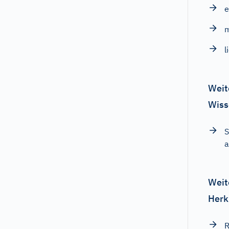
m
l
Weit
Wiss
S
a
Weit
Herk
R