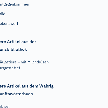
entgegenkommen
ild
iebenswert
ere Artikel aus der
ensbibliothek
äugetiere – mit Milchdrüsen
usgestattet
ere Artikel aus dem Wahrig
unftswörterbuch
ibisel