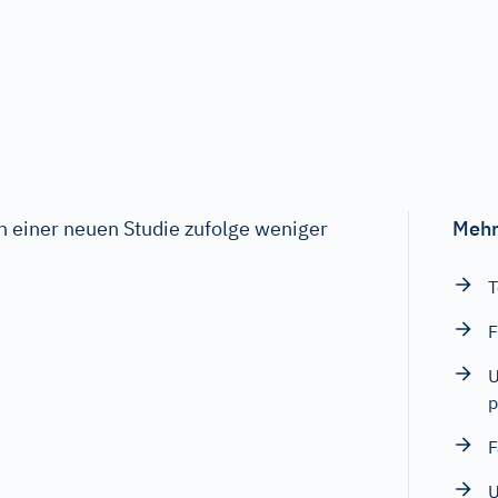
einer neuen Studie zufolge weniger
Mehr
T
F
U
p
F
U