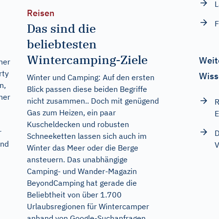
L
Reisen
F
Das sind die
beliebtesten
Wintercamping-Ziele
Weit
ner
rty
Wiss
Winter und Camping: Auf den ersten
n,
Blick passen diese beiden Begriffe
her
nicht zusammen.. Doch mit genügend
R
Gas zum Heizen, ein paar
E
Kuscheldecken und robusten
r
D
Schneeketten lassen sich auch im
und
V
Winter das Meer oder die Berge
ansteuern. Das unabhängige
Camping- und Wander-Magazin
BeyondCamping hat gerade die
Beliebtheit von über 1.700
Urlaubsregionen für Wintercamper
anhand von Google-Suchanfragen...