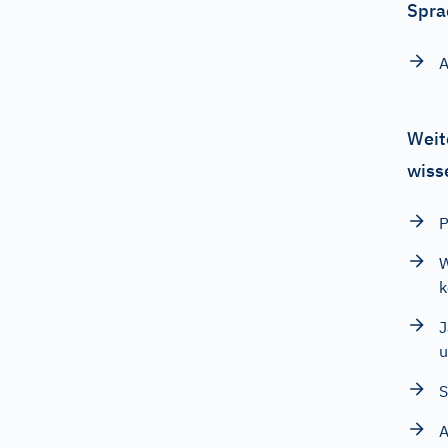
Spra
A
Weit
wiss
P
W
k
J
u
S
A