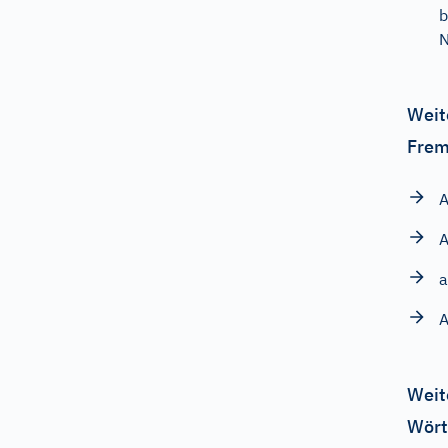
b
N
Weit
Frem
A
A
a
A
Weit
Wört