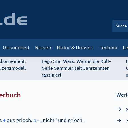
Gesundheit
Reisen
Natur & Umwelt
Technik
Le
 Abonnement:
Lego Star Wars: Warum die Kult-
E
Lizenzmodell
Serie Sammler seit Jahrzehnten
U
fasziniert
o
erbuch
Weit
2
–
s
♦
aus
griech.
a
„nicht“ und
griech.
2