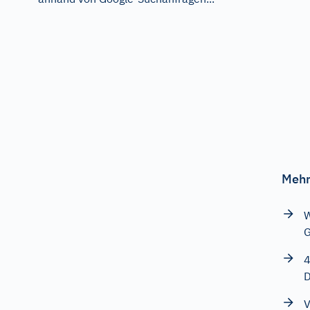
Mehr
W
G
4
D
V