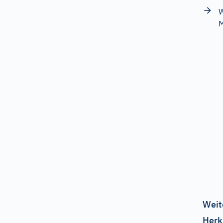
W
M
Weit
Herk