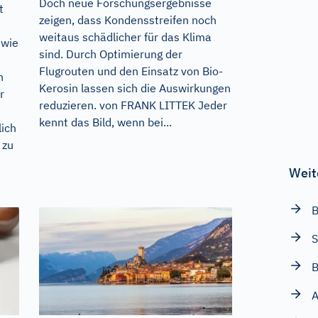
Doch neue Forschungsergebnisse
t
zeigen, dass Kondensstreifen noch
weitaus schädlicher für das Klima
 wie
sind. Durch Optimierung der
Flugrouten und den Einsatz von Bio-
n
Kerosin lassen sich die Auswirkungen
r
reduzieren. von FRANK LITTEK Jeder
kennt das Bild, wenn bei...
lich
 zu
Weit
B
S
B
A