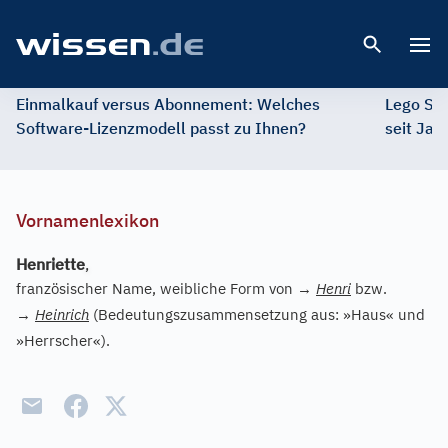
Open 
Einmalkauf versus Abonnement: Welches
Lego St
Software-Lizenzmodell passt zu Ihnen?
seit Jah
Vornamenlexikon
Henriette
,
französischer Name, weibliche Form von
→
Henri
bzw.
→
Heinrich
(Bedeutungszusammensetzung aus: »Haus« und
»Herrscher«).