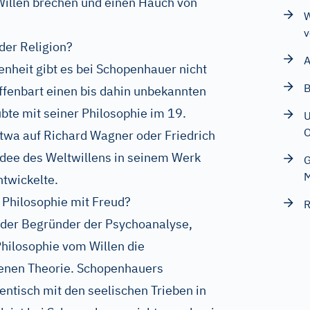
illen brechen und einen Hauch von
v
der Religion?
enheit gibt es bei Schopenhauer nicht
B
offenbart einen bis dahin unbekannten
te mit seiner Philosophie im 19.
U
O
twa auf Richard Wagner oder Friedrich
 Idee des Weltwillens in seinem Werk
G
M
ntwickelte.
Philosophie mit Freud?
R
der Begründer der Psychoanalyse,
hilosophie vom Willen die
genen Theorie. Schopenhauers
entisch mit den seelischen Trieben in