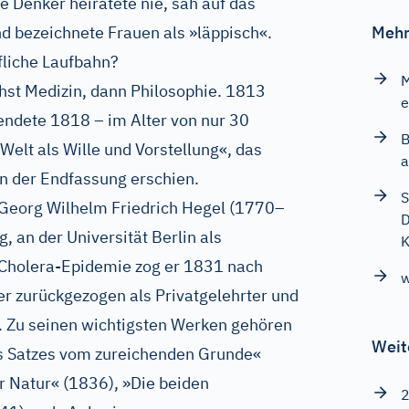
e Denker heiratete nie, sah auf das
d bezeichnete Frauen als »läppisch«.
Mehr
fliche Laufbahn?
M
hst Medizin, dann Philosophie. 1813
e
endete 1818 – im Alter von nur 30
B
elt als Wille und Vorstellung«, das
a
 der Endfassung erschien.
S
 Georg Wilhelm Friedrich Hegel (1770–
D
, an der Universität Berlin als
K
 Cholera-Epidemie zog er 1831 nach
w
er zurückgezogen als Privatgelehrter und
 Zu seinen wichtigsten Werken gehören
Weit
es Satzes vom zureichenden Grunde«
r Natur« (1836), »Die beiden
2