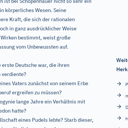
 ist bei Schopenhauer nicht so sehr ein
ein körperliches Wesen. Seine
ere Kraft, die sich der rationalen
noch in ganz ausdrücklicher Weise
d Wirken bestimmt, weist große
fassung vom Unbewussten auf.
Weit
 erste Deutsche war, die ihren
Herk
 verdiente?
eines Vaters zunächst von seinem Erbe
P
beruf ergreifen zu müssen?
ogynie lange Jahre ein Verhältnis mit
D
edon hatte?
H
schaft eines Pudels lebte? Starb dieser,