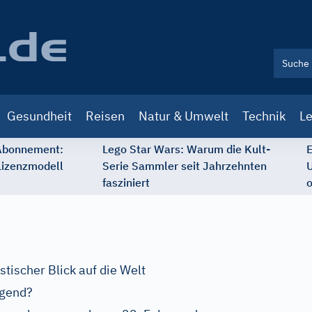
Gesundheit
Reisen
Natur & Umwelt
Technik
Le
 Abonnement:
Lego Star Wars: Warum die Kult-
E
Lizenzmodell
Serie Sammler seit Jahrzehnten
U
fasziniert
o
tischer Blick auf die Welt
ugend?