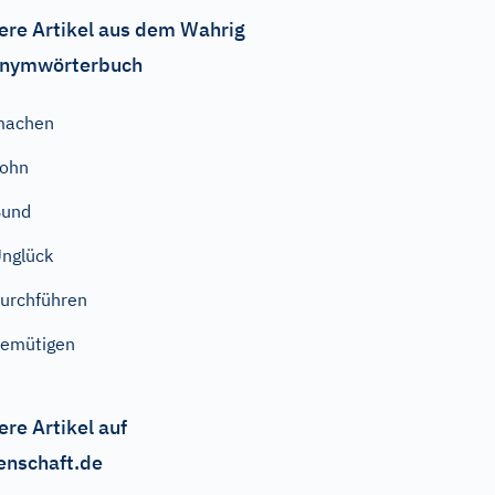
ere Artikel aus dem Wahrig
nymwörterbuch
machen
Lohn
Bund
nglück
urchführen
emütigen
ere Artikel auf
enschaft.de