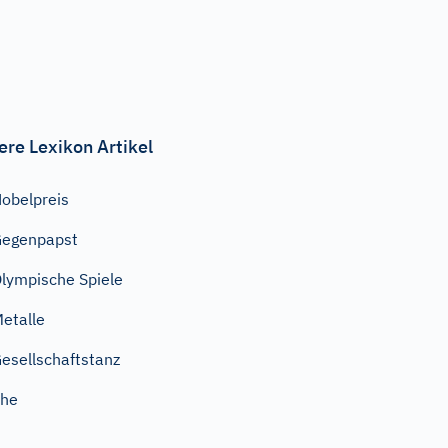
ere Lexikon Artikel
obelpreis
Gegenpapst
lympische Spiele
etalle
esellschaftstanz
Ehe