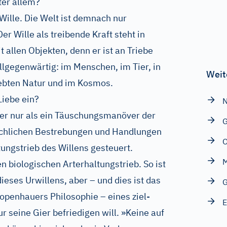
ter allem?
Wille. Die Welt ist demnach nur
er Wille als treibende Kraft steht in
llen Objekten, denn er ist an Triebe
allgegenwärtig: im Menschen, im Tier, in
Weit
lebten Natur und im Kosmos.
Liebe ein?
N
uer nur als ein Täuschungsmanöver der
schlichen Bestrebungen und Handlungen
O
ungstrieb des Willens gesteuert.
M
n biologischen Arterhaltungstrieb. So ist
ieses Urwillens, aber – und dies ist das
G
penhauers Philosophie – eines ziel-
r seine Gier befriedigen will. »Keine auf