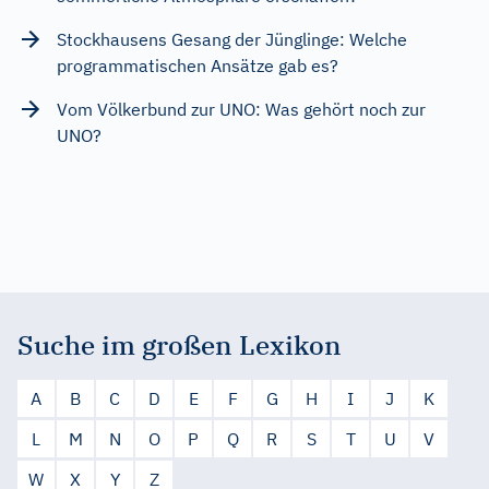
Stockhausens Gesang der Jünglinge: Welche
programmatischen Ansätze gab es?
Vom Völkerbund zur UNO: Was gehört noch zur
UNO?
Suche im großen Lexikon
A
B
C
D
E
F
G
H
I
J
K
L
M
N
O
P
Q
R
S
T
U
V
W
X
Y
Z