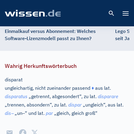
Open 
Einmalkauf versus Abonnement: Welches
Lego St
Software-Lizenzmodell passt zu Ihnen?
seit Jah
Wahrig Herkunftswörterbuch
disparat
ungleichartig, nicht zueinander passend
♦
aus
lat.
disparatus
„getrennt, abgesondert“, zu
lat.
disparare
„trennen, absondern“, zu
lat.
dispar
„ungleich“, aus
lat.
–
–
dis
„un
“ und
lat.
par
„gleich, gleich groß“