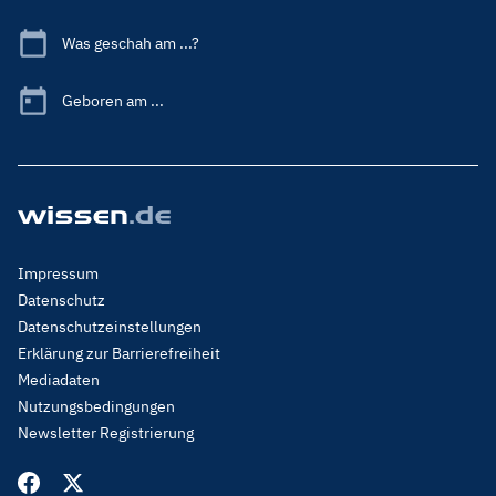
Was geschah am ...?
Geboren am ...
Footer
Impressum
Menu
Datenschutz
Legal
Datenschutzeinstellungen
Erklärung zur Barrierefreiheit
Mediadaten
Nutzungsbedingungen
Newsletter Registrierung