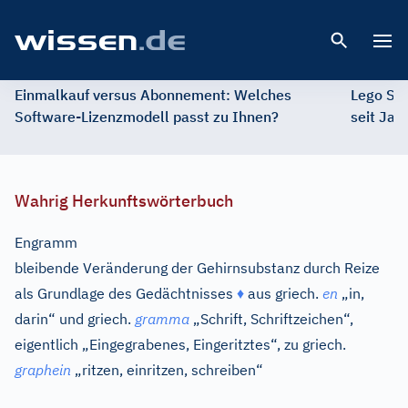
Open 
Einmalkauf versus Abonnement: Welches
Lego St
Software-Lizenzmodell passt zu Ihnen?
seit Jah
Wahrig Herkunftswörterbuch
Engramm
bleibende Veränderung der Gehirnsubstanz durch Reize
als Grundlage des Gedächtnisses
♦
aus
griech.
en
„in,
darin“ und
griech.
gramma
„Schrift, Schriftzeichen“,
eigentlich „Eingegrabenes, Eingeritztes“, zu
griech.
graphein
„ritzen, einritzen, schreiben“