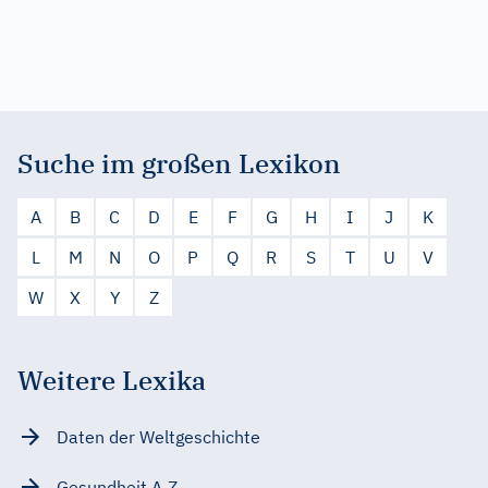
Suche im großen Lexikon
A
B
C
D
E
F
G
H
I
J
K
L
M
N
O
P
Q
R
S
T
U
V
W
X
Y
Z
Weitere Lexika
Daten der Weltgeschichte
Gesundheit A-Z