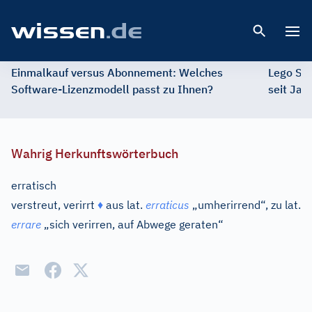
Open 
Einmalkauf versus Abonnement: Welches
Lego St
Software-Lizenzmodell passt zu Ihnen?
seit Jah
Wahrig Herkunftswörterbuch
erratisch
verstreut, verirrt
♦
aus
lat.
erraticus
„umherirrend“, zu
lat.
errare
„sich verirren, auf Abwege geraten“