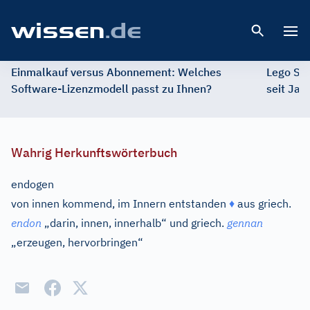
Open 
Einmalkauf versus Abonnement: Welches
Lego St
Software-Lizenzmodell passt zu Ihnen?
seit Jah
Wahrig Herkunftswörterbuch
endogen
von innen kommend, im Innern entstanden
♦
aus
griech.
endon
„darin, innen, innerhalb“ und
griech.
gennan
„erzeugen, hervorbringen“