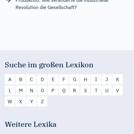
Revolution die Gesellschaft?
Suche im großen Lexikon
A
B
C
D
E
F
G
H
I
J
K
L
M
N
O
P
Q
R
S
T
U
V
W
X
Y
Z
Weitere Lexika