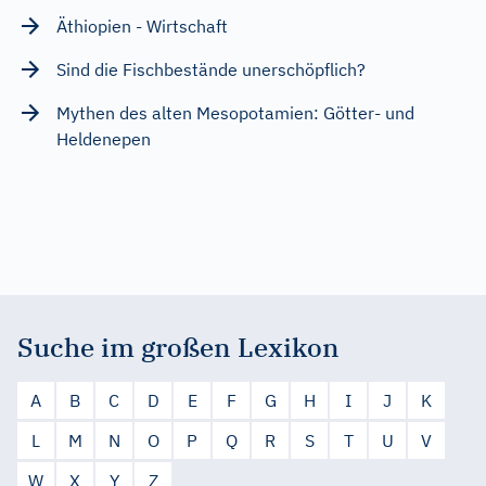
Äthiopien - Wirtschaft
Sind die Fischbestände unerschöpflich?
Mythen des alten Mesopotamien: Götter- und
Heldenepen
Suche im großen Lexikon
A
B
C
D
E
F
G
H
I
J
K
L
M
N
O
P
Q
R
S
T
U
V
W
X
Y
Z