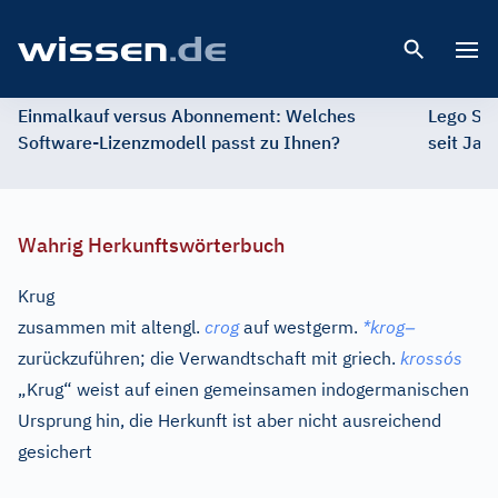
Open 
Einmalkauf versus Abonnement: Welches
Lego St
Software-Lizenzmodell passt zu Ihnen?
seit Jah
Wahrig Herkunftswörterbuch
Krug
–
zusammen mit
altengl.
crog
auf
westgerm.
*krog
zurückzuführen; die Verwandtschaft mit
griech.
krossós
„Krug“ weist auf einen gemeinsamen indogermanischen
Ursprung hin, die Herkunft ist aber nicht ausreichend
gesichert