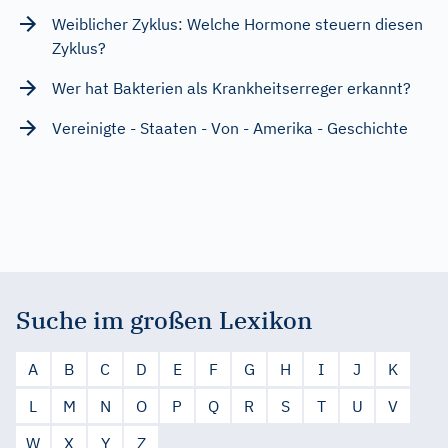
Weiblicher Zyklus: Welche Hormone steuern diesen
Zyklus?
Wer hat Bakterien als Krankheitserreger erkannt?
Vereinigte - Staaten - Von - Amerika - Geschichte
Suche im großen Lexikon
A
B
C
D
E
F
G
H
I
J
K
L
M
N
O
P
Q
R
S
T
U
V
W
X
Y
Z