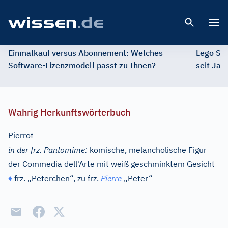
Open 
Einmalkauf versus Abonnement: Welches
Lego St
Software-Lizenzmodell passt zu Ihnen?
seit Jah
Wahrig Herkunftswörterbuch
Pierrot
in der frz. Pantomime:
komische, melancholische Figur
der Commedia dell'Arte mit weiß geschminktem Gesicht
♦
frz.
„Peterchen“, zu
frz.
Pierre
„Peter“