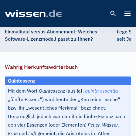
Open 
Einmalkauf versus Abonnement: Welches
Lego St
Software-Lizenzmodell passt zu Ihnen?
seit Jah
Wahrig Herkunftswörterbuch
Quintessenz
Mit dem Wort
Quintessenz
(aus lat.
quinta essentia
„fünfte Essenz“) wird heute der „Kern einer Sache“
bzw. ihr „wesentliches Merkmal“ bezeichnet.
Ursprünglich jedoch war damit die fünfte Essenz nach
den vier Essenzen (oder Elementen)
Feuer,
Wasser,
Erde
und
Luft
gemeint, die Aristoteles im Äther