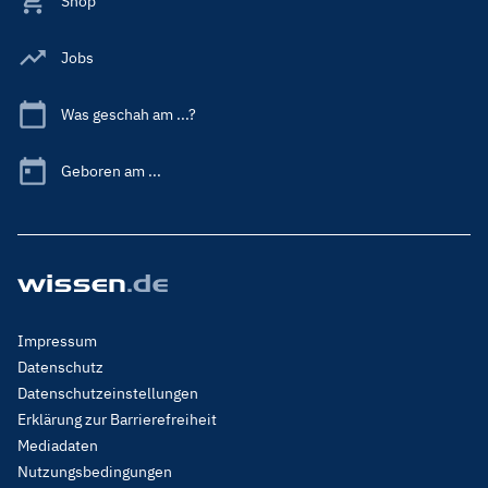
Shop
Jobs
Was geschah am ...?
Geboren am ...
Footer
Impressum
Menu
Datenschutz
Legal
Datenschutzeinstellungen
Erklärung zur Barrierefreiheit
Mediadaten
Nutzungsbedingungen