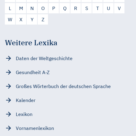
L
M
N
O
P
Q
R
S
T
U
V
W
X
Y
Z
Weitere Lexika
Daten der Weltgeschichte
Gesundheit A-Z
Großes Wörterbuch der deutschen Sprache
Kalender
Lexikon
Vornamenlexikon