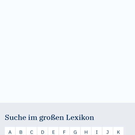
Suche im großen Lexikon
A
B
C
D
E
F
G
H
I
J
K