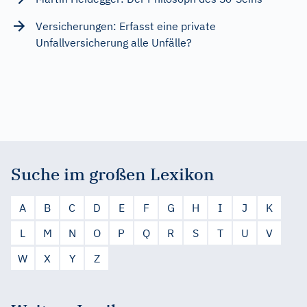
Versicherungen: Erfasst eine private
Unfallversicherung alle Unfälle?
Suche im großen Lexikon
A
B
C
D
E
F
G
H
I
J
K
L
M
N
O
P
Q
R
S
T
U
V
W
X
Y
Z