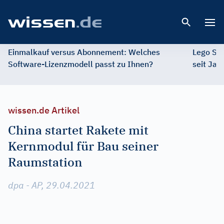
Open 
Einmalkauf versus Abonnement: Welches
Lego St
Software-Lizenzmodell passt zu Ihnen?
seit Jah
wissen.de Artikel
China startet Rakete mit
Kernmodul für Bau seiner
Raumstation
dpa - AP, 29.04.2021