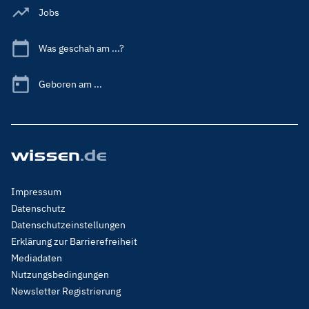
Jobs
Was geschah am ...?
Geboren am ...
Footer
Impressum
Menu
Datenschutz
Legal
Datenschutzeinstellungen
Erklärung zur Barrierefreiheit
Mediadaten
Nutzungsbedingungen
Newsletter Registrierung