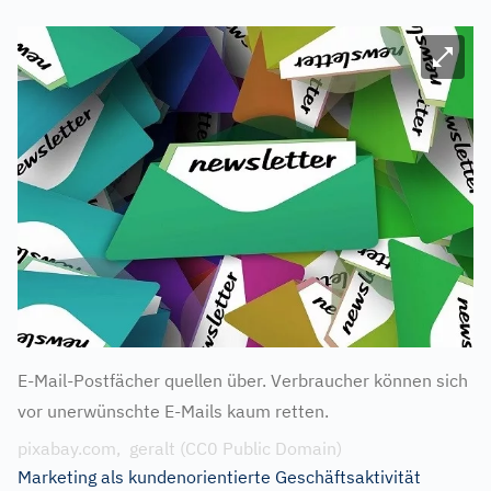
Bild ve
E-Mail-Postfächer quellen über. Verbraucher können sich
vor unerwünschte E-Mails kaum retten.
pixabay.com, geralt (CC0 Public Domain)
Marketing als kundenorientierte Geschäftsaktivität