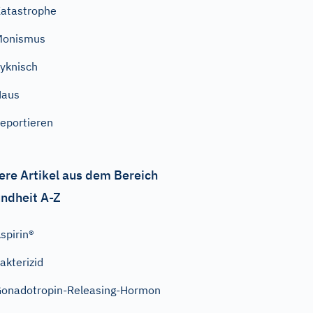
atastrophe
Monismus
yknisch
Haus
eportieren
ere Artikel aus dem Bereich
ndheit A-Z
spirin®
akterizid
onadotropin-Releasing-Hormon