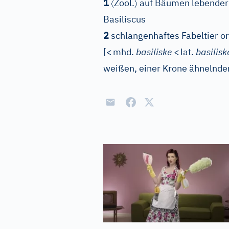
〈
〉
1
Zool.
auf Bäumen lebender 
Basiliscus
2
schlangenhaftes Fabeltier ori
[
<
mhd.
basiliske
<
lat.
basilisk
weißen, einer Krone ähnelnde