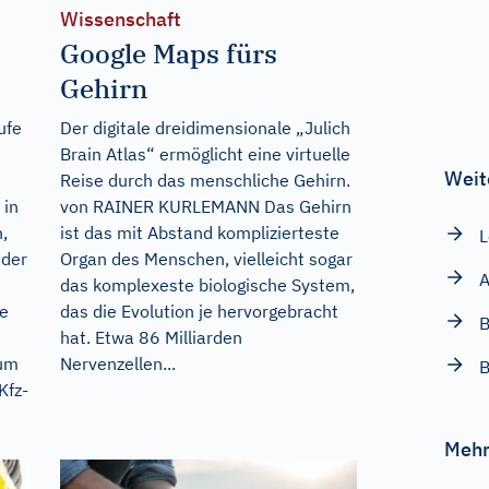
Wissenschaft
Google Maps fürs
Gehirn
ufe
Der digitale dreidimensionale „Julich
Brain Atlas“ ermöglicht eine virtuelle
Weit
Reise durch das menschliche Gehirn.
 in
von RAINER KURLEMANN Das Gehirn
,
ist das mit Abstand komplizierteste
nder
Organ des Menschen, vielleicht sogar
A
das komplexeste biologische System,
fe
das die Evolution je hervorgebracht
B
hat. Etwa 86 Milliarden
zum
Nervenzellen...
B
Kfz-
Mehr