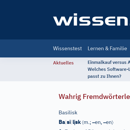
Main
Wissenstest
Lernen & Familie
navigation
Einmalkauf versus
Aktuelles
Welches Software-
passt zu Ihnen?
Wahrig Fremdwörterle
Basilisk
ị
〈
–
–
〉
Ba
|
si
|
l
sk
m.;
en,
en