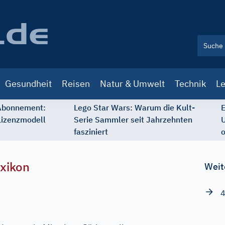
Gesundheit
Reisen
Natur & Umwelt
Technik
Le
 Abonnement:
Lego Star Wars: Warum die Kult-
E
Lizenzmodell
Serie Sammler seit Jahrzehnten
U
fasziniert
o
xikon
Weit
4