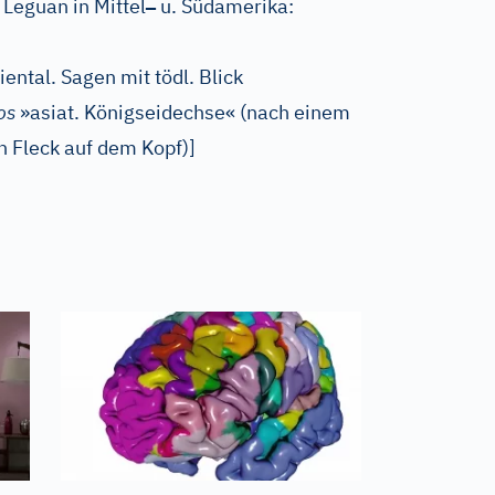
–
Leguan in Mittel
u. Südamerika:
ental. Sagen mit tödl. Blick
os
»asiat. Königseidechse« (nach einem
n Fleck auf dem Kopf)
]