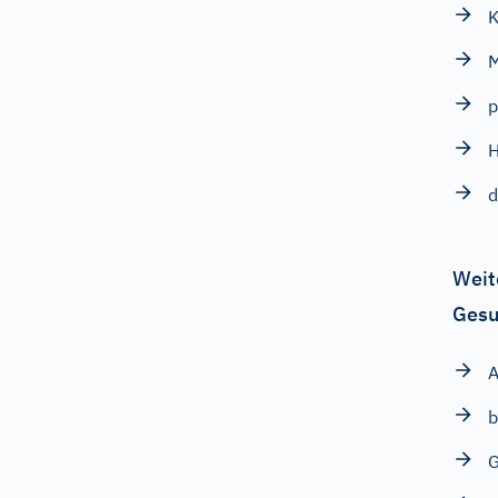
K
p
d
Weit
Gesu
A
b
G