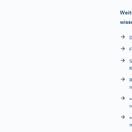
Weit
wiss
D
F
S
K
R
m
»
r
»
m