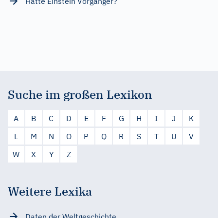
Hatte Einstein Vorgänger?
Suche im großen Lexikon
A
B
C
D
E
F
G
H
I
J
K
L
M
N
O
P
Q
R
S
T
U
V
W
X
Y
Z
Weitere Lexika
Daten der Weltgeschichte