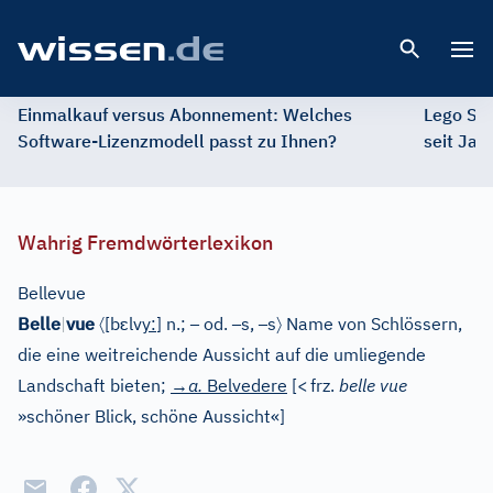
Open 
Einmalkauf versus Abonnement: Welches
Lego St
Software-Lizenzmodell passt zu Ihnen?
seit Jah
Wahrig Fremdwörterlexikon
Bellevue
〈
ɛ
–
–
–
〉
Belle
|
vue
[
b
lv
y
:
]
n.;
od.
s,
s
Name von Schlössern,
die eine weitreichende Aussicht auf die umliegende
Landschaft bieten;
→a.
Belvedere
[
<
frz.
belle vue
»schöner Blick, schöne Aussicht«
]