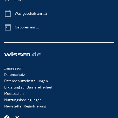
Was geschah am ...?
Geboren am ...
Footer
Impressum
Menu
Datenschutz
Legal
Datenschutzeinstellungen
Erklärung zur Barrierefreiheit
Mediadaten
Nutzungsbedingungen
Newsletter Registrierung