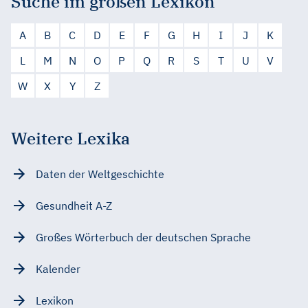
Suche im großen Lexikon
A
B
C
D
E
F
G
H
I
J
K
L
M
N
O
P
Q
R
S
T
U
V
W
X
Y
Z
Weitere Lexika
Daten der Weltgeschichte
Gesundheit A-Z
Großes Wörterbuch der deutschen Sprache
Kalender
Lexikon