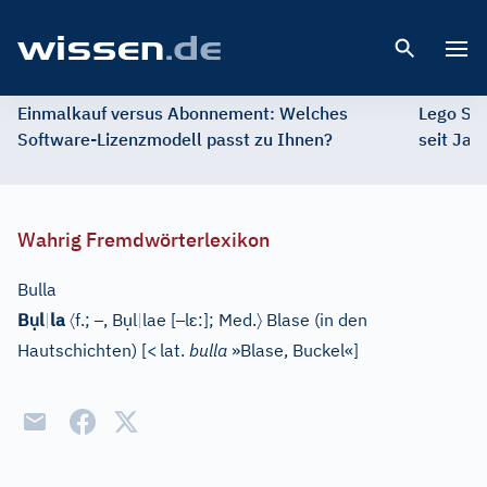
Open 
Einmalkauf versus Abonnement: Welches
Lego St
Software-Lizenzmodell passt zu Ihnen?
seit Jah
Wahrig Fremdwörterlexikon
Bulla
ụ
〈
–
ụ
–
ɛ
〉
B
l
|
la
f.;
, B
l
|
lae
[
l
:]
;
Med.
Blase (in den
Hautschichten)
[
<
lat.
bulla
»Blase, Buckel«
]