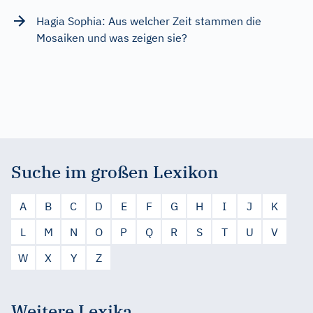
Hagia Sophia: Aus welcher Zeit stammen die
Mosaiken und was zeigen sie?
Suche im großen Lexikon
A
B
C
D
E
F
G
H
I
J
K
L
M
N
O
P
Q
R
S
T
U
V
W
X
Y
Z
Weitere Lexika