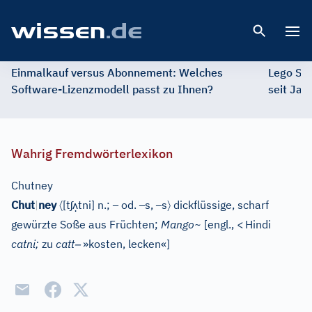
Open 
Einmalkauf versus Abonnement: Welches
Lego St
Software-Lizenzmodell passt zu Ihnen?
seit Jah
Wahrig Fremdwörterlexikon
Chutney
〈
ʃ
ʌ̣
–
–
–
〉
Chut
|
ney
[
t
tni
]
n.;
od.
s,
s
dickflüssige, scharf
gewürzte Soße aus Früchten;
Mango~
[
engl.,
<
Hindi
–
catni;
zu
catt
»kosten, lecken«
]