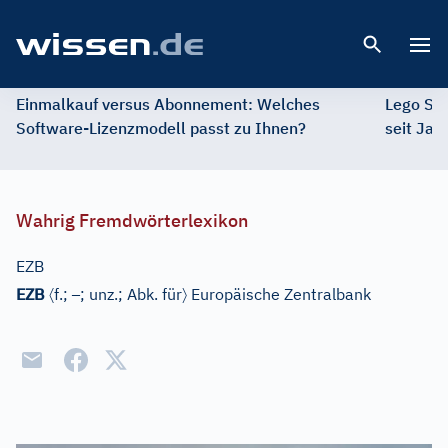
Open 
Einmalkauf versus Abonnement: Welches
Lego St
Software-Lizenzmodell passt zu Ihnen?
seit Jah
Wahrig Fremdwörterlexikon
EZB
〈
–
〉
EZB
f.;
; unz.;
Abk. für
Europäische Zentralbank