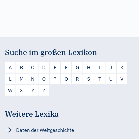
Suche im großen Lexikon
A
B
C
D
E
F
G
H
I
J
K
L
M
N
O
P
Q
R
S
T
U
V
W
X
Y
Z
Weitere Lexika
Daten der Weltgeschichte