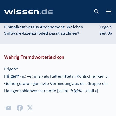
Open 
Einmalkauf versus Abonnement: Welches
Lego St
Software-Lizenzmodell passt zu Ihnen?
seit Jah
Wahrig Fremdwörterlexikon
Frigen®
e
〈
–
〉
Fri
|
g
n®
n.;
s; unz.
als Kältemittel in Kühlschränken u.
Gefriergeräten genutzte Verbindung aus der Gruppe der
Halogenkohlenwasserstoffe
[
zu lat.
frigidus
»kalt«
]