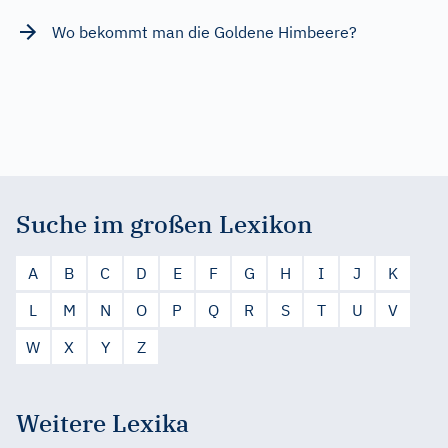
Wo bekommt man die Goldene Himbeere?
Suche im großen Lexikon
A
B
C
D
E
F
G
H
I
J
K
L
M
N
O
P
Q
R
S
T
U
V
W
X
Y
Z
Weitere Lexika