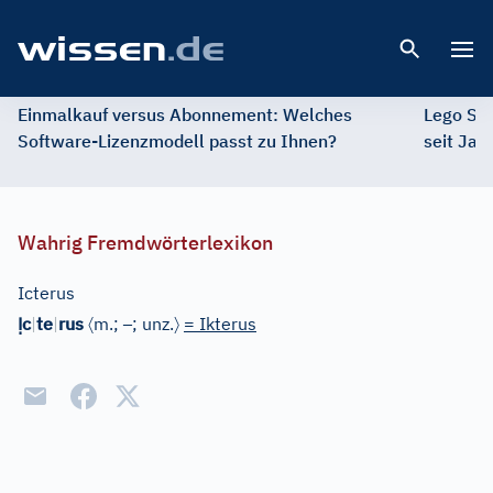
Open 
Einmalkauf versus Abonnement: Welches
Lego St
Software-Lizenzmodell passt zu Ihnen?
seit Jah
Wahrig Fremdwörterlexikon
Icterus
Ị
〈
–
〉
c
|
te
|
rus
m.;
; unz.
= Ikterus