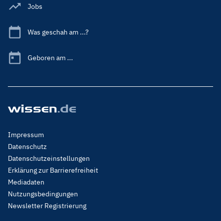
Jobs
Was geschah am ...?
Geboren am ...
Footer
Impressum
Menu
Datenschutz
Legal
Datenschutzeinstellungen
Erklärung zur Barrierefreiheit
Mediadaten
Nutzungsbedingungen
Newsletter Registrierung