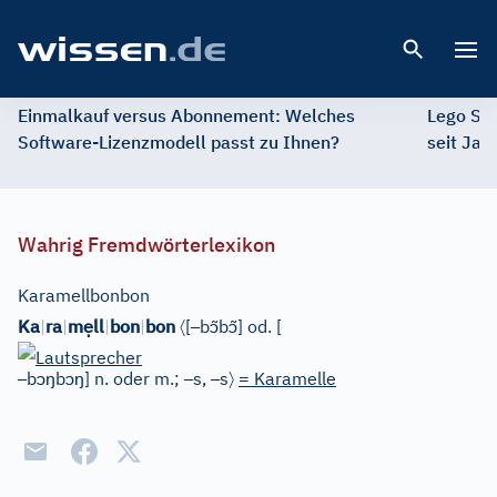
Open 
Einmalkauf versus Abonnement: Welches
Lego St
Software-Lizenzmodell passt zu Ihnen?
seit Jah
Wahrig Fremdwörterlexikon
Karamellbonbon
ẹ
〈
–
ɔ̃
ɔ̃
Ka
|
ra
|
m
ll
|
bon
|
bon
[
b
b
]
od.
[
–
ɔ
ŋ
ɔ
ŋ
–
–
〉
b
b
]
n. oder m.;
s,
s
= Karamelle